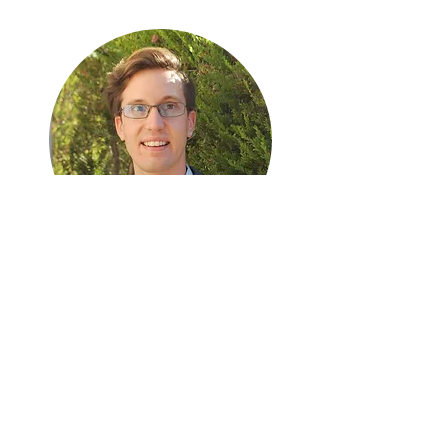
Psicologo clínico
Con formación de
especialidad en psicología del
dolor,
neuropsicología y
neurofeedback.
Certificado por la Junta en